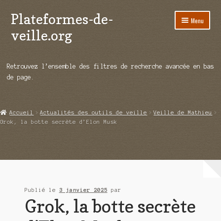
Plateformes-de-
Aller
Aller
Menu
à
au
veille.org
la
contenu
navigation
A propos
Retrouvez l’ensemble des filtres de recherche avancée en bas
Répertoire d’ouitils
de page.
Notre enquête auprès des éditeurs
Accueil
Actualités des outils de veille
Veille de Mathieu
Ouvrir
Démos vidéos
Grok, la botte secrète d’Elon Musk
le
menu
Ouvrir
Actualités
enfant
le
menu
Qui sommes-nous ?
enfant
Publié le
3 janvier 2025
par
Grok, la botte secrète