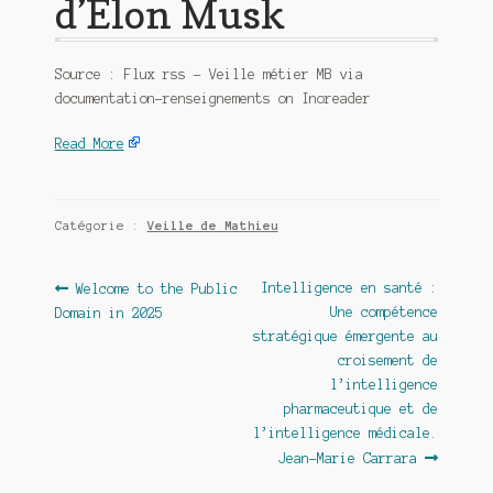
d’Elon Musk
Source : Flux rss – Veille métier MB via
documentation-renseignements on Inoreader
Read More
Catégorie :
Veille de Mathieu
Navigation
Article
Article
Intelligence en santé :
Welcome to the Public
précédent :
suivant :
Une compétence
Domain in 2025
de
stratégique émergente au
l’article
croisement de
l’intelligence
pharmaceutique et de
l’intelligence médicale.
Jean-Marie Carrara