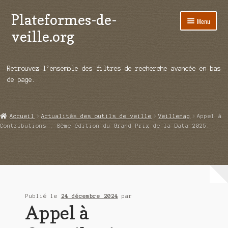
Plateformes-de-
Aller
Aller
Menu
à
au
veille.org
la
contenu
navigation
A propos
Retrouvez l’ensemble des filtres de recherche avancée en bas
Répertoire d’ouitils
de page.
Notre enquête auprès des éditeurs
Accueil
Actualités des outils de veille
Veillemag
Appel à
Ouvrir
Démos vidéos
Contributions : 8ème édition du Grand Prix de la Data 2025.
le
menu
Ouvrir
Actualités
enfant
le
menu
Qui sommes-nous ?
enfant
Publié le
24 décembre 2024
par
Appel à