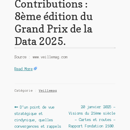
Contributions :
8ème édition du
Grand Prix de la
Data 2025.
Source : www.veillemag.com
Read More
Catégorie :
Veillemag
Navigation
Article
Article
20 janvier 2025 –
D’un point de vue
précédent :
suivant :
Visions du 21ème siècle
stratégique et
de
– Cartes et routes –
cindynique, quelles
l’article
Rapport Fondation 2100.
convergences et rappels