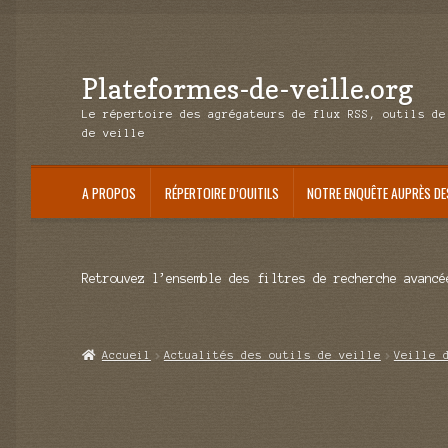
Plateformes-de-veille.org
Aller
Aller
à
au
Le répertoire des agrégateurs de flux RSS, outils de
la
contenu
de veille
navigation
A PROPOS
RÉPERTOIRE D’OUITILS
NOTRE ENQUÊTE AUPRÈS DE
Retrouvez l’ensemble des filtres de recherche avancé
Accueil
Actualités des outils de veille
Veille 