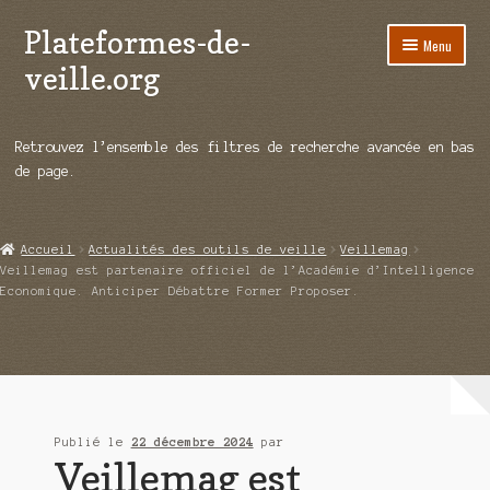
Plateformes-de-
Aller
Aller
Menu
à
au
veille.org
la
contenu
navigation
A propos
Retrouvez l’ensemble des filtres de recherche avancée en bas
Répertoire d’ouitils
de page.
Notre enquête auprès des éditeurs
Accueil
Actualités des outils de veille
Veillemag
Ouvrir
Démos vidéos
Veillemag est partenaire officiel de l’Académie d’Intelligence
le
Economique. Anticiper Débattre Former Proposer.
menu
Ouvrir
Actualités
enfant
le
menu
Qui sommes-nous ?
enfant
Publié le
22 décembre 2024
par
Veillemag est