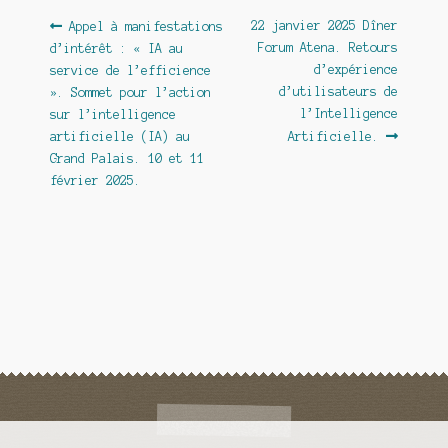
Navigation
Article
Article
22 janvier 2025 Dîner
Appel à manifestations
précédent :
suivant :
Forum Atena. Retours
d’intérêt : « IA au
de
d’expérience
service de l’efficience
l’article
d’utilisateurs de
». Sommet pour l’action
l’Intelligence
sur l’intelligence
artificielle (IA) au
Artificielle.
Grand Palais. 10 et 11
février 2025.