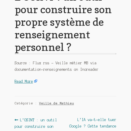
pour construire son
propre système de
renseignement
personnel ?
Source : Flux rss – Veille métier MB via
documentation-renseignements on Inoreader
Read More
Catégorie :
Veille de Mathieu
Navigation
Article
Article
L’IA va-t-elle tuer
L’OSINT : un outil
précédent :
suivant :
Google ? Cette tendance
pour construire son
de