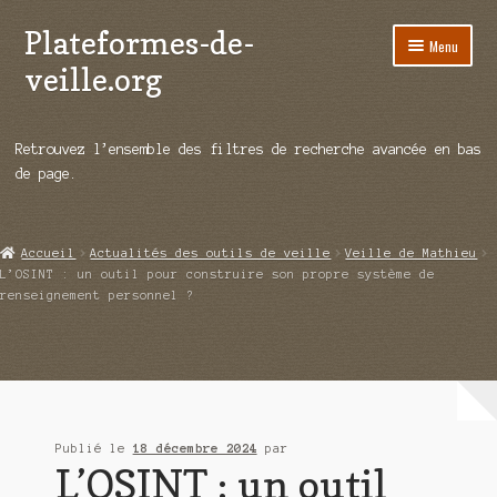
Plateformes-de-
Aller
Aller
Menu
à
au
veille.org
la
contenu
navigation
A propos
Retrouvez l’ensemble des filtres de recherche avancée en bas
Répertoire d’ouitils
de page.
Notre enquête auprès des éditeurs
Accueil
Actualités des outils de veille
Veille de Mathieu
Ouvrir
Démos vidéos
L’OSINT : un outil pour construire son propre système de
le
renseignement personnel ?
menu
Ouvrir
Actualités
enfant
le
menu
Qui sommes-nous ?
enfant
Publié le
18 décembre 2024
par
L’OSINT : un outil