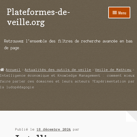
Plateformes-de-
Aller
Aller
Menu
à
au
veille.org
la
contenu
navigation
A propos
Retrouvez l’ensemble des filtres de recherche avancée en bas
Répertoire d’ouitils
de page.
Notre enquête auprès des éditeurs
Accueil
Actualités des outils de veille
Veille de Mathieu
Ouvrir
Démos vidéos
Intelligence économique et Knowledge Management : comment mieux
le
faire parler ces domaines et leurs acteurs ?Expérimentation par
menu
la ludopédagogie
Ouvrir
Actualités
enfant
le
menu
Qui sommes-nous ?
enfant
Publié le
18 décembre 2024
par