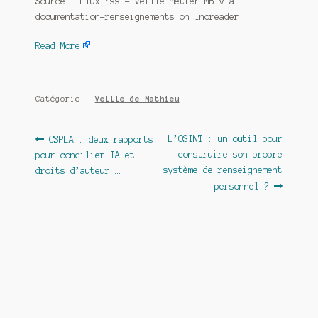
Source : Flux rss – Veille métier MB via
documentation-renseignements on Inoreader
Read More
Catégorie :
Veille de Mathieu
Navigation
Article
Article
L’OSINT : un outil pour
CSPLA : deux rapports
précédent :
suivant :
construire son propre
pour concilier IA et
de
système de renseignement
droits d’auteur …
l’article
personnel ?