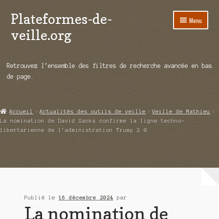
Plateformes-de-
Aller
Aller
Menu
à
au
veille.org
la
contenu
navigation
A propos
Retrouvez l’ensemble des filtres de recherche avancée en bas
Répertoire d’ouitils
de page.
Notre enquête auprès des éditeurs
Accueil
Actualités des outils de veille
Veille de Mathieu
Ouvrir
Démos vidéos
La nomination de David Sacks confirme la ligne techno-
le
libertarienne de l’administration Trump 2.0
menu
Ouvrir
Actualités
enfant
le
menu
Qui sommes-nous ?
enfant
Publié le
16 décembre 2024
par
La nomination de