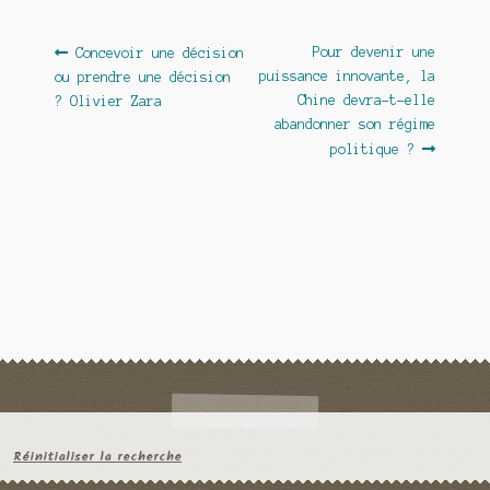
Navigation
Article
Article
Pour devenir une
Concevoir une décision
précédent :
suivant :
puissance innovante, la
ou prendre une décision
de
Chine devra-t-elle
? Olivier Zara
l’article
abandonner son régime
politique ?
Réinitialiser la recherche