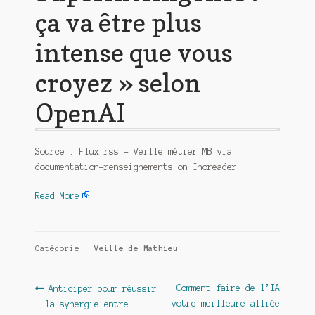
ça va être plus
intense que vous
croyez » selon
OpenAI
Source : Flux rss – Veille métier MB via
documentation-renseignements on Inoreader
Read More
Catégorie :
Veille de Mathieu
Navigation
Article
Article
Comment faire de l’IA
Anticiper pour réussir
précédent :
suivant :
votre meilleure alliée
: la synergie entre
de