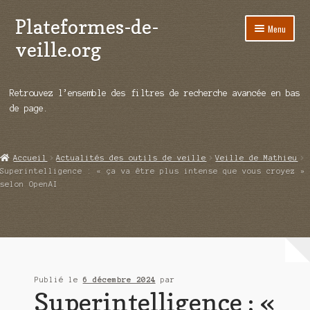
Plateformes-de-
Aller
Aller
Menu
à
au
veille.org
la
contenu
navigation
A propos
Retrouvez l’ensemble des filtres de recherche avancée en bas
Répertoire d’ouitils
de page.
Notre enquête auprès des éditeurs
Accueil
Actualités des outils de veille
Veille de Mathieu
Ouvrir
Démos vidéos
Superintelligence : « ça va être plus intense que vous croyez »
le
selon OpenAI
menu
Ouvrir
Actualités
enfant
le
menu
Qui sommes-nous ?
enfant
Publié le
6 décembre 2024
par
Superintelligence : «