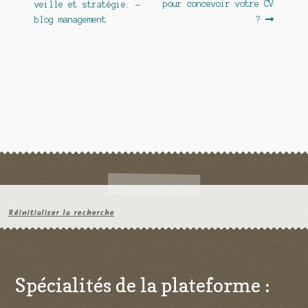
pour concevoir votre CV
veille et stratégie. –
l’article
blog management
?
Réinitialiser la recherche
Spécialités de la plateforme :