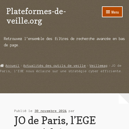
Plateformes-de-
Aller
Aller
Menu
à
au
veille.org
la
contenu
navigation
A propos
Retrouvez l’ensemble des filtres de recherche avancée en bas
Répertoire d’ouitils
de page.
Notre enquête auprès des éditeurs
Accueil
Actualités des outils de veille
Veillemag
JO de
Ouvrir
Démos vidéos
Paris, l’EGE nous éclaire sur une stratégie cyber efficiente.
le
menu
Ouvrir
Actualités
enfant
le
menu
Qui sommes-nous ?
enfant
Publié le
30 novembre 2024
par
JO de Paris, l’EGE