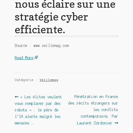
nous éclaire sur une
stratégie cyber
efficiente.
Source : www.veillemag.com
Read More
Catégorie :
Veillemag
Navigation
Article
Article
Pénétration en France
« Les élites veulent
précédent :
suivant :
des récits étrangers sur
vous remplacer par des
de
les conflits
robots » : le père de
l’article
contemporains. Par
l’IA alerte malgré les
menaces …
Laurent Cordonier