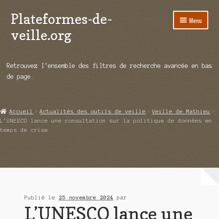
Plateformes-de-
Aller
Aller
Menu
à
au
veille.org
la
contenu
navigation
A propos
Retrouvez l’ensemble des filtres de recherche avancée en bas
Répertoire d’ouitils
de page.
Notre enquête auprès des éditeurs
Accueil
Actualités des outils de veille
Veille de Mathieu
Ouvrir
Démos vidéos
L’UNESCO lance une consultation sur la politique de données en
le
temps de crise
menu
Ouvrir
Actualités
enfant
le
menu
Qui sommes-nous ?
enfant
Publié le
25 novembre 2024
par
L’UNESCO lance une