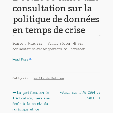
consultation sur la
politique de données
en temps de crise
Source : Flux rss – Veille métier MB via
documentation-renseignements on Inoreader
Read More
Catégorie :
Veille de Mathieu
Navigation
Article
Article
Retour sur l’AG 2024 de
La gamification de
précédent :
suivant :
l’éducation, vers une
l’ADBS
de
école à la pointe du
l’article
numérique et de