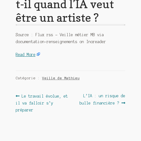
t-il quand l’IA veut
être un artiste ?
Source : Flux rss – Veille métier MB via
documentation-renseignements on Inoreader
Read More
Catégorie :
Veille de Mathieu
Navigation
Article
Article
L’IA : un risque de
Le travail évolue, et
précédent :
suivant :
il va falloir s’y
bulle financière ?
de
préparer
l’article