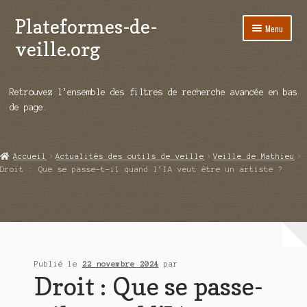
Plateformes-de-
Aller
Aller
Menu
à
au
veille.org
la
contenu
navigation
A propos
Retrouvez l’ensemble des filtres de recherche avancée en bas
Répertoire d’ouitils
de page.
Notre enquête auprès des éditeurs
Accueil
Actualités des outils de veille
Veille de Mathieu
Ouvrir
Démos vidéos
Droit : Que se passe-t-il quand l’IA veut être un artiste ?
le
menu
Ouvrir
Actualités
enfant
le
menu
Qui sommes-nous ?
enfant
Publié le
22 novembre 2024
par
Droit : Que se passe-