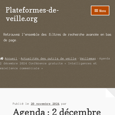
Plateformes-de-
Aller
Aller
Menu
à
au
veille.org
la
contenu
navigation
A propos
Retrouvez l’ensemble des filtres de recherche avancée en bas
Répertoire d’ouitils
de page.
Notre enquête auprès des éditeurs
Accueil
Actualités des outils de veille
Veillemag
Agenda :
Ouvrir
Démos vidéos
2 décembre 2024 Conférence gratuite « Intelligences et
le
excellence commerciale »
menu
Ouvrir
Actualités
enfant
le
menu
Qui sommes-nous ?
enfant
Publié le
20 novembre 2024
par
Agenda : 2 décembre