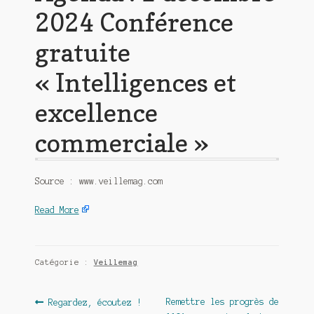
2024 Conférence
gratuite
« Intelligences et
excellence
commerciale »
Source : www.veillemag.com
Read More
Catégorie :
Veillemag
Navigation
Article
Article
Remettre les progrès de
Regardez, écoutez !