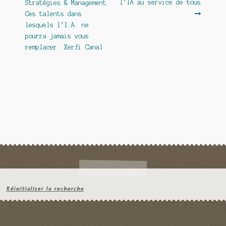
précédent :
suivant :
l’IA au service de tous
Stratégies & Management
de
Ces talents dans
l’article
lesquels l’I.A. ne
pourra jamais vous
remplacer. Xerfi Canal
Réinitialiser la recherche