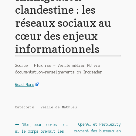
clandestine : les
réseaux sociaux au
cœur des enjeux
informationnels
Source : Flux rss – Veille métier MB via
documentation-renseignements on Inoreader
Read More
Catégorie :
Veille de Mathieu
Navigation
Article
Article
OpenAI et Perplexity
Tête, cœur, corps : et
précédent :
suivant :
ouvrent des bureaux en
si le corps prenait les
de