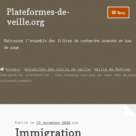
Plateformes-de-
Aller
Aller
Menu
à
au
veille.org
la
contenu
navigation
A propos
Retrouvez l’ensemble des filtres de recherche avancée en bas
Répertoire d’ouitils
de page.
Notre enquête auprès des éditeurs
Accueil
Actualités des outils de veille
Veille de Mathieu
Ouvrir
Démos vidéos
Immigration clandestine : les réseaux sociaux au cœur des enjeux
le
informationnels
menu
Ouvrir
Actualités
enfant
le
menu
Qui sommes-nous ?
enfant
Publié le
15 novembre 2024
par
Immigration