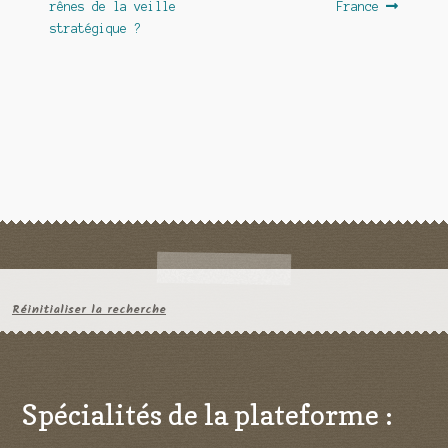
rênes de la veille
France
l’article
stratégique ?
Réinitialiser la recherche
Spécialités de la plateforme :