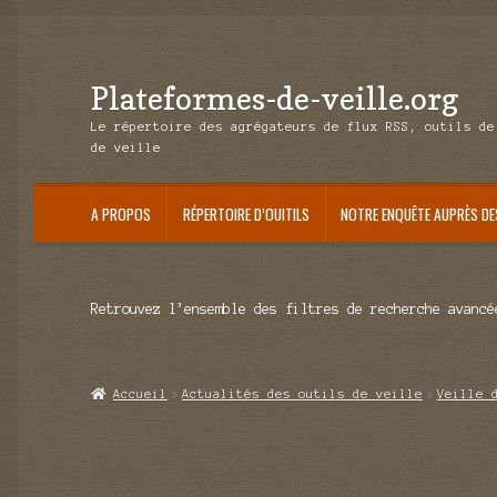
Plateformes-de-veille.org
Aller
Aller
à
au
Le répertoire des agrégateurs de flux RSS, outils de
la
contenu
de veille
navigation
A PROPOS
RÉPERTOIRE D’OUITILS
NOTRE ENQUÊTE AUPRÈS DE
Retrouvez l’ensemble des filtres de recherche avancé
Accueil
Actualités des outils de veille
Veille 