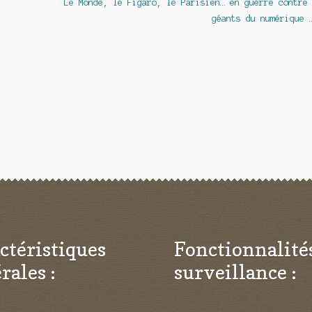
Article
Le Monde, le Figaro, le Parisien… en guerre contre
suivant :
géants du numérique 
ctéristiques
Fonctionnalité
rales :
surveillance :