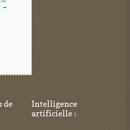
 les
…
s de
Intelligence
artificielle :