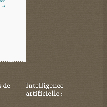
 son
t
s de
Intelligence
artificielle :