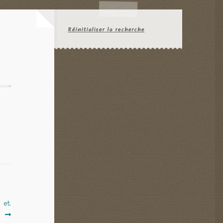
Réinitialiser la recherche
t
s et
.