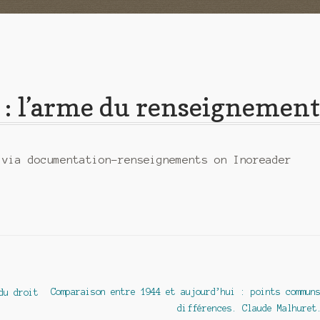
: l’arme du renseignemen
 via documentation-renseignements on Inoreader
Article
Comparaison entre 1944 et aujourd’hui : points commun
du droit
suivant :
différences. Claude Malhuret