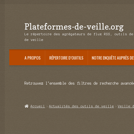
Plateformes-de-veille.org
Aller
Aller
à
au
Le répertoire des agrégateurs de flux RSS, outils de
la
contenu
de veille
navigation
A PROPOS
RÉPERTOIRE D’OUITILS
NOTRE ENQUÊTE AUPRÈS DE
Retrouvez l’ensemble des filtres de recherche avancé
Accueil
Actualités des outils de veille
Veille 