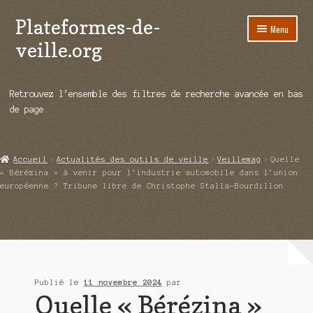
Plateformes-de-
Aller
Aller
Menu
à
au
veille.org
la
contenu
navigation
A propos
Retrouvez l’ensemble des filtres de recherche avancée en bas
Répertoire d’ouitils
de page.
Notre enquête auprès des éditeurs
Accueil
Actualités des outils de veille
Veillemag
Quelle
Ouvrir
Démos vidéos
« Bérézina » à venir pour l’industrie automobile dans l’union
le
européenne ? Tribune libre de Christophe Stalla-Bourdillon
menu
Ouvrir
Actualités
enfant
le
menu
Qui sommes-nous ?
enfant
Publié le
11 novembre 2024
par
Quelle « Bérézina »