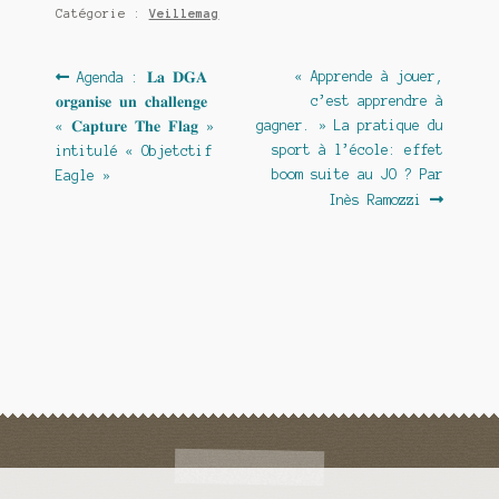
Catégorie :
Veillemag
Navigation
Article
Article
« Apprende à jouer,
Agenda : 𝐋𝐚 𝐃𝐆𝐀
précédent :
suivant :
c’est apprendre à
𝐨𝐫𝐠𝐚𝐧𝐢𝐬𝐞 𝐮𝐧 𝐜𝐡𝐚𝐥𝐥𝐞𝐧𝐠𝐞
de
gagner. » La pratique du
« 𝐂𝐚𝐩𝐭𝐮𝐫𝐞 𝐓𝐡𝐞 𝐅𝐥𝐚𝐠 »
l’article
sport à l’école: effet
intitulé « Objetctif
boom suite au JO ? Par
Eagle »
Inès Ramozzi