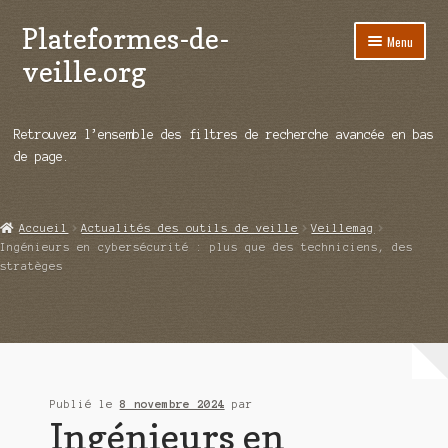
Plateformes-de-
Aller
Aller
Menu
à
au
veille.org
la
contenu
navigation
A propos
Retrouvez l’ensemble des filtres de recherche avancée en bas
Répertoire d’ouitils
de page.
Notre enquête auprès des éditeurs
Accueil
Actualités des outils de veille
Veillemag
Ouvrir
Démos vidéos
Ingénieurs en cybersécurité : plus que des techniciens, des
le
stratèges
menu
Ouvrir
Actualités
enfant
le
menu
Qui sommes-nous ?
enfant
Publié le
8 novembre 2024
par
Ingénieurs en