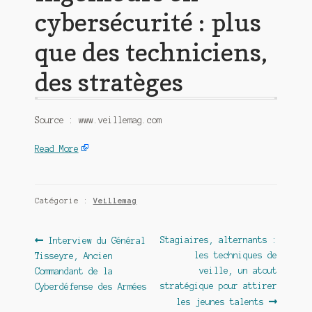
cybersécurité : plus
que des techniciens,
des stratèges
Source : www.veillemag.com
Read More
Catégorie :
Veillemag
Navigation
Article
Article
Stagiaires, alternants :
Interview du Général
précédent :
suivant :
les techniques de
Tisseyre, Ancien
de
veille, un atout
Commandant de la
l’article
stratégique pour attirer
Cyberdéfense des Armées
les jeunes talents