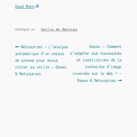
Read More
Catégorie :
Veille de Mathieu
Navigation
Article
Article
Bases – Comment
Netsources – L’analyse
précédent :
suivant :
s’adapter aux nouveautés
automatique d’un corpus
de
et restrictions de la
de presse pour mieux
l’article
recherche d’image
cibler sa veille – Bases
inversée sur le Web ? –
& Netsources
Bases & Netsources