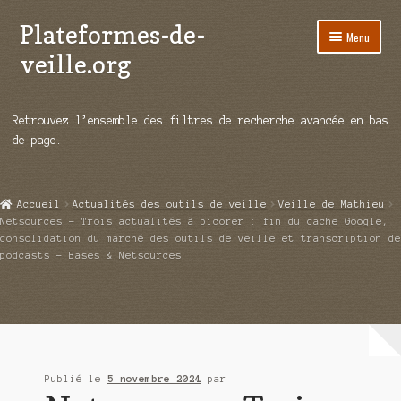
Plateformes-de-
Aller
Aller
Menu
à
au
veille.org
la
contenu
navigation
A propos
Retrouvez l’ensemble des filtres de recherche avancée en bas
Répertoire d’ouitils
de page.
Notre enquête auprès des éditeurs
Accueil
Actualités des outils de veille
Veille de Mathieu
Ouvrir
Démos vidéos
Netsources – Trois actualités à picorer : fin du cache Google,
le
consolidation du marché des outils de veille et transcription de
menu
podcasts – Bases & Netsources
Ouvrir
Actualités
enfant
le
menu
Qui sommes-nous ?
enfant
Publié le
5 novembre 2024
par