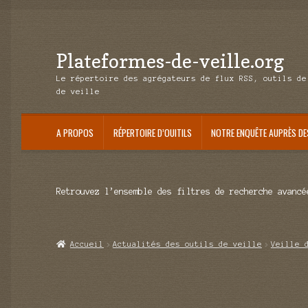
Plateformes-de-veille.org
Aller
Aller
à
au
Le répertoire des agrégateurs de flux RSS, outils de
la
contenu
de veille
navigation
A PROPOS
RÉPERTOIRE D’OUITILS
NOTRE ENQUÊTE AUPRÈS DE
Retrouvez l’ensemble des filtres de recherche avancé
Accueil
Actualités des outils de veille
Veille 