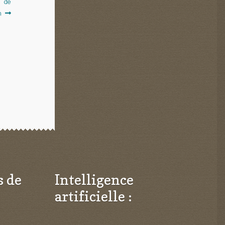
s de
n
s de
Intelligence
artificielle :