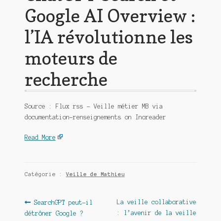
Google AI Overview :
l’IA révolutionne les
moteurs de
recherche
Source : Flux rss – Veille métier MB via
documentation-renseignements on Inoreader
Read More
Catégorie :
Veille de Mathieu
Navigation
Article
Article
La veille collaborative
SearchGPT peut-il
précédent :
suivant :
: l’avenir de la veille
détrôner Google ?
de