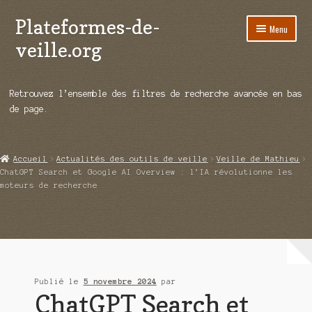
Plateformes-de-
Aller
Aller
Menu
à
au
veille.org
la
contenu
navigation
A propos
Retrouvez l’ensemble des filtres de recherche avancée en bas
Répertoire d’ouitils
de page.
Notre enquête auprès des éditeurs
Accueil
Actualités des outils de veille
Veille de Mathieu
Ouvrir
Démos vidéos
ChatGPT Search et Google AI Overview : l’IA révolutionne les
le
moteurs de recherche
menu
Ouvrir
Actualités
enfant
le
menu
Qui sommes-nous ?
enfant
Publié le
5 novembre 2024
par
ChatGPT Search et