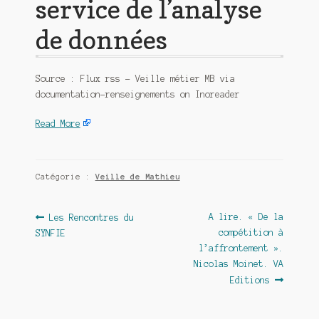
service de l’analyse
de données
Source : Flux rss – Veille métier MB via
documentation-renseignements on Inoreader
Read More
Catégorie :
Veille de Mathieu
Navigation
Article
Article
A lire. « De la
Les Rencontres du
précédent :
suivant :
compétition à
SYNFIE
de
l’affrontement ».
l’article
Nicolas Moinet. VA
Editions