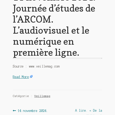
Journée d’études de
l’ARCOM.
L’audiovisuel et le
numérique en
première ligne.
Source : www.veillemag.com
Read More
Catégorie :
Veillemag
Navigation
Article
Article
A lire. « De la
14 novembre 2024.