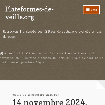
Plateformes-de-
Aller
Aller
Menu
à
au
veille.org
la
contenu
navigation
A propos
Retrouvez l’ensemble des filtres de recherche avancée en bas
Répertoire d’ouitils
de page.
Notre enquête auprès des éditeurs
Accueil
Actualités des outils de veille
Veillemag
14
Ouvrir
Démos vidéos
novembre 2024. Journée d’études de l’ARCOM. L’audiovisuel et le
le
numérique en première ligne.
menu
Ouvrir
Actualités
enfant
le
menu
Qui sommes-nous ?
enfant
Publié le
2 novembre 2024
par
14 novembre 2024.