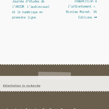
précédent :
suivant :
compétition à
Journée d’études de
de
l’affrontement ».
l’ARCOM. L’audiovisuel
l’article
Nicolas Moinet. VA
et le numérique en
première ligne.
Editions
Réinitialiser la recherche