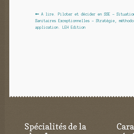
Navigation
Article
A lire. Piloter et décider en SSE – Situatio
précédent :
Sanitaires Exceptionnelles – Stratégie, méthodo
de
application. LEH Edition
l’article
Spécialités de la
Cara