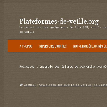
Plateformes-de-veille.org
Aller
Aller
à
au
Le répertoire des agrégateurs de flux RSS, outils de
la
contenu
de veille
navigation
A PROPOS
RÉPERTOIRE D’OUITILS
NOTRE ENQUÊTE AUPRÈS DE
Retrouvez l’ensemble des filtres de recherche avancé
Accueil
Actualités des outils de veille
Veillem