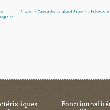
Article
A lire. « Comprendre la géopolitique » . Frédéric E
ns
suivant :
logie et
ctéristiques
Fonctionnalité