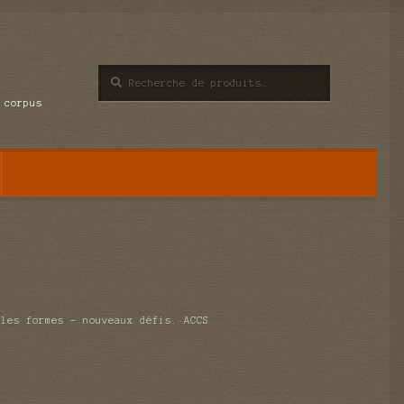
Recherche
Recherche
pour :
 corpus
lles formes – nouveaux défis. ACCS