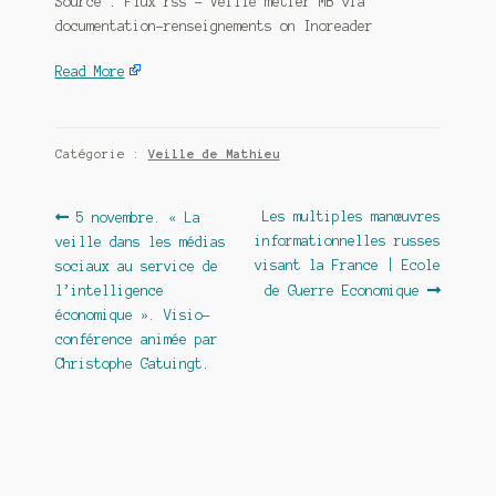
Source : Flux rss – Veille métier MB via
documentation-renseignements on Inoreader
Read More
Catégorie :
Veille de Mathieu
Navigation
Article
Article
Les multiples manœuvres
5 novembre. « La
précédent :
suivant :
informationnelles russes
veille dans les médias
de
visant la France | Ecole
sociaux au service de
l’article
l’intelligence
de Guerre Economique
économique ». Visio-
conférence animée par
Christophe Gatuingt.