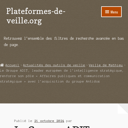
Plateformes-de-
Aller
Aller
Menu
à
au
veille.org
la
contenu
navigation
A propos
Retrouvez l’ensemble des filtres de recherche avancée en bas
Répertoire d’ouitils
de page.
Notre enquête auprès des éditeurs
Accueil
Actualités des outils de veille
Veille de Mathieu
Ouvrir
Démos vidéos
Le Groupe ADIT, leader européen de l’intelligence stratégique,
le
renforce son pôle « Affaires publiques et communication
menu
stratégique » avec l’acquisition du groupe Antidox
Ouvrir
Actualités
enfant
le
menu
Qui sommes-nous ?
enfant
Publié le
21 octobre 2024
par