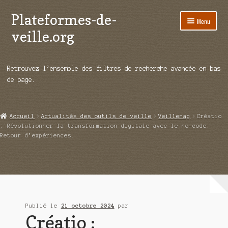
Plateformes-de-
Aller
Aller
Menu
à
au
veille.org
la
contenu
navigation
A propos
Retrouvez l’ensemble des filtres de recherche avancée en bas
Répertoire d’ouitils
de page.
Notre enquête auprès des éditeurs
Accueil
Actualités des outils de veille
Veillemag
Créatio
Ouvrir
Démos vidéos
: Révolutionner la transformation digitale avec le no-code.
le
Retour d’expériences.
menu
Ouvrir
Actualités
enfant
le
menu
Qui sommes-nous ?
enfant
Publié le
21 octobre 2024
par
Créatio :