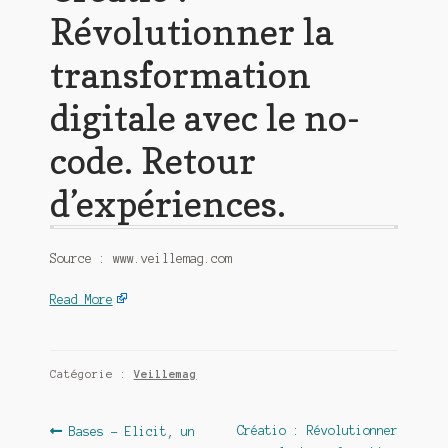
Révolutionner la
transformation
digitale avec le no-
code. Retour
d’expériences.
Source : www.veillemag.com
Read More
Catégorie :
Veillemag
Navigation
Article
Article
Créatio : Révolutionner
Bases – Elicit, un