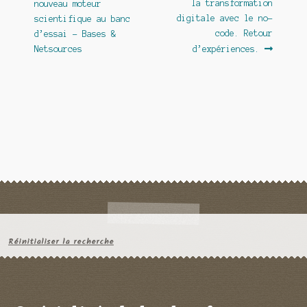
précédent :
suivant :
la transformation
nouveau moteur
de
digitale avec le no-
scientifique au banc
l’article
code. Retour
d’essai – Bases &
Netsources
d’expériences.
Réinitialiser la recherche