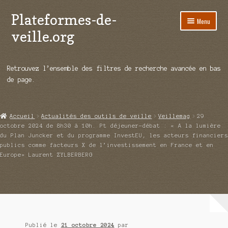
Plateformes-de-
Aller
Aller
Menu
à
au
veille.org
la
contenu
navigation
A propos
Retrouvez l’ensemble des filtres de recherche avancée en bas
Répertoire d’ouitils
de page.
Notre enquête auprès des éditeurs
Accueil
Actualités des outils de veille
Veillemag
29
Ouvrir
Démos vidéos
octobre 2024 de 8h30 à 10h. Pt déjeuner-débat : « A la lumière
le
du Plan Juncker et du programme InvestEU, les acteurs financiers
menu
publics comme facteurs X de l’investissement en France et en
Ouvrir
Actualités
Europe» Laurent ZYLBERBERG
enfant
le
menu
Qui sommes-nous ?
enfant
Publié le
21 octobre 2024
par