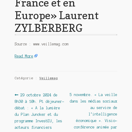
France et en
Europe» Laurent
ZYLBERBERG
Source : www.veillemag.com
Read More
Catégorie :
Veillemag
Navigation
Article
Article
5 novembre. « La veille
29 octobre 2024 de
précédent :
suivant :
dans les médias sociaux
8h30 à 10h. Pt déjeuner-
de
au service de
débat : « A la lumière
l’article
l’intelligence
du Plan Juncker et du
économique ». Visio-
programme InvestEU, les
conférence animée par
acteurs financiers