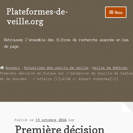
Plateformes-de-
Aller
Aller
Menu
à
au
veille.org
la
contenu
navigation
A propos
Retrouvez l’ensemble des filtres de recherche avancée en bas
Répertoire d’ouitils
de page.
Notre enquête auprès des éditeurs
Accueil
Actualités des outils de veille
Veille de Mathieu
Ouvrir
Démos vidéos
Première décision en Europe sur l’exception de fouille de textes
le
et de données : l’affaire [I]LAION c/ Robert Kneschke[/I]
menu
Ouvrir
Actualités
enfant
le
menu
Qui sommes-nous ?
enfant
Publié le
15 octobre 2024
par
Première décision