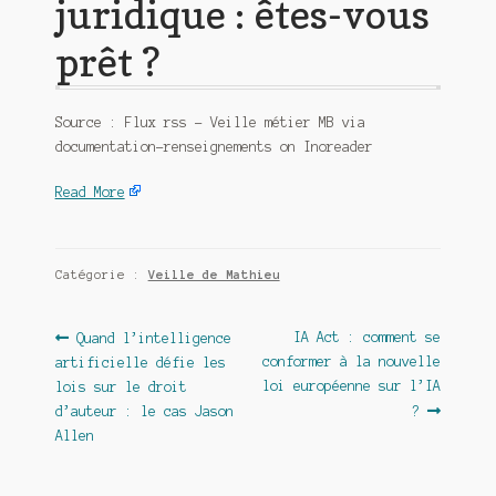
juridique : êtes-vous
prêt ?
Source : Flux rss – Veille métier MB via
documentation-renseignements on Inoreader
Read More
Catégorie :
Veille de Mathieu
Navigation
Article
Article
IA Act : comment se
Quand l’intelligence
précédent :
suivant :
conformer à la nouvelle
artificielle défie les
de
loi européenne sur l’IA
lois sur le droit
l’article
d’auteur : le cas Jason
?
Allen