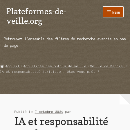
Plateformes-de-
Aller
Aller
Menu
à
au
veille.org
la
contenu
navigation
A propos
Retrouvez l’ensemble des filtres de recherche avancée en bas
Répertoire d’ouitils
de page.
Notre enquête auprès des éditeurs
Accueil
Actualités des outils de veille
Veille de Mathieu
Ouvrir
Démos vidéos
IA et responsabilité juridique : êtes-vous prêt ?
le
menu
Ouvrir
Actualités
enfant
le
menu
Qui sommes-nous ?
enfant
Publié le
7 octobre 2024
par
IA et responsabilité