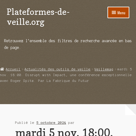
Plateformes-de-
Aller
Aller
Menu
à
au
veille.org
la
contenu
navigation
A propos
Retrouvez l’ensemble des filtres de recherche avancée en bas
Répertoire d’ouitils
de page.
Notre enquête auprès des éditeurs
Accueil
Actualités des outils de veille
Veillemag
mardi 5
Ouvrir
Démos vidéos
nov. 18:00. Disrupt with Impact, une conférence exceptionnelle
le
avec Roger Spitz. Par La Fabrique du Futur
menu
Ouvrir
Actualités
enfant
le
menu
Qui sommes-nous ?
enfant
Publié le
5 octobre 2024
par
mardi 5 nov. 18:00.