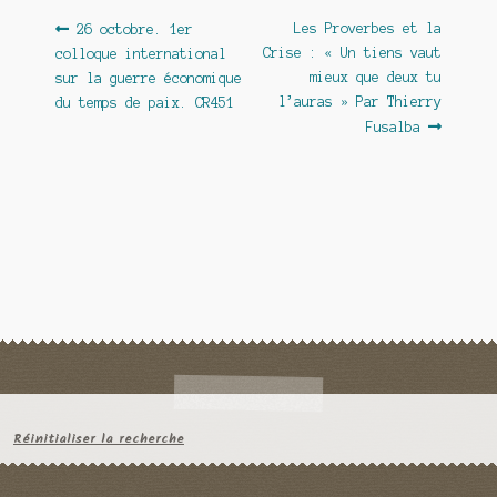
Navigation
Article
Article
Les Proverbes et la
26 octobre. 1er
précédent :
suivant :
Crise : « Un tiens vaut
colloque international
de
mieux que deux tu
sur la guerre économique
l’article
l’auras » Par Thierry
du temps de paix. CR451
Fusalba
Réinitialiser la recherche