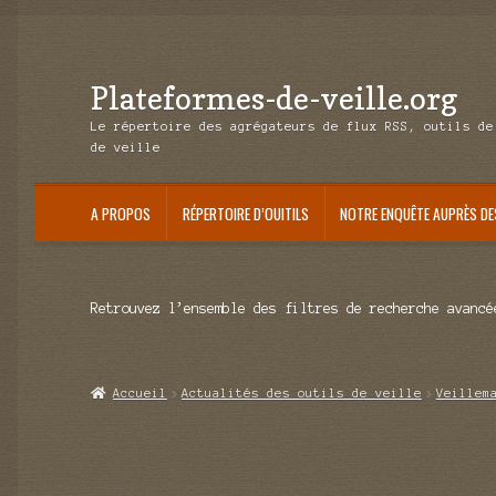
Plateformes-de-veille.org
Aller
Aller
à
au
Le répertoire des agrégateurs de flux RSS, outils de
la
contenu
de veille
navigation
A PROPOS
RÉPERTOIRE D’OUITILS
NOTRE ENQUÊTE AUPRÈS DE
Retrouvez l’ensemble des filtres de recherche avancé
Accueil
Actualités des outils de veille
Veillem