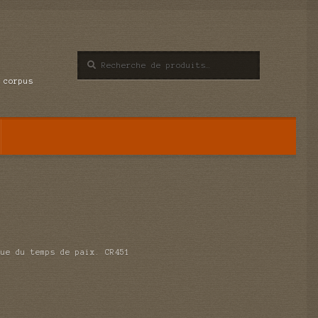
Recherche
Recherche
pour :
 corpus
que du temps de paix. CR451