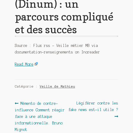
(Dinum) : un
parcours compliqué
et des succès
Source : Flux rss – Veille métier MB via
documentation-renseignements on Inoreader
Read More
Catégorie :
Veille de Mathieu
Navigation
Article
Article
Légiférer contre les
Mémento de contre-
précédent :
suivant :
fake news est-il utile ?
influence Comment réagir
de
face à une attaque
l’article
informationnelle. Bruno
Mignot