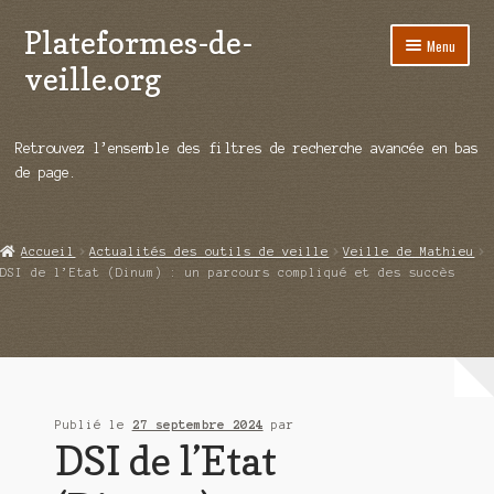
Plateformes-de-
Aller
Aller
Menu
à
au
veille.org
la
contenu
navigation
A propos
Retrouvez l’ensemble des filtres de recherche avancée en bas
Répertoire d’ouitils
de page.
Notre enquête auprès des éditeurs
Accueil
Actualités des outils de veille
Veille de Mathieu
Ouvrir
Démos vidéos
DSI de l’Etat (Dinum) : un parcours compliqué et des succès
le
menu
Ouvrir
Actualités
enfant
le
menu
Qui sommes-nous ?
enfant
Publié le
27 septembre 2024
par
DSI de l’Etat