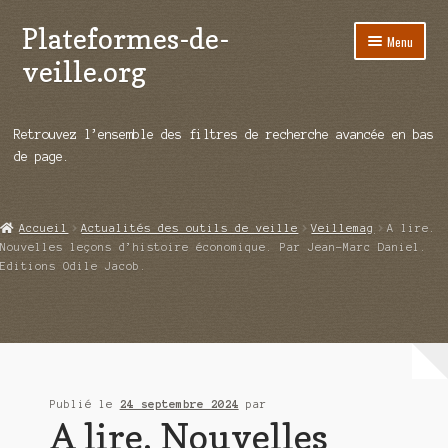
Plateformes-de-
Aller
Aller
Menu
à
au
veille.org
la
contenu
navigation
A propos
Retrouvez l’ensemble des filtres de recherche avancée en bas
Répertoire d’ouitils
de page.
Notre enquête auprès des éditeurs
Accueil
Actualités des outils de veille
Veillemag
A lire.
Ouvrir
Démos vidéos
Nouvelles leçons d’histoire économique. Par Jean-Marc Daniel.
le
Editions Odile Jacob.
menu
Ouvrir
Actualités
enfant
le
menu
Qui sommes-nous ?
enfant
Publié le
24 septembre 2024
par
A lire. Nouvelles