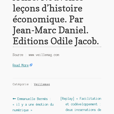
leçons d’histoire
économique. Par
Jean-Marc Daniel.
Editions Odile Jacob.
Source : www.veillemag.com
Read More
Catégorie :
Veillemag
Navigation
Article
Article
[Replay] « Facilitation
Emmanuelle Bermès :
précédent :
suivant :
et codéveloppement :
« il y a une émotion du
de
deux incarnations de
numérique »