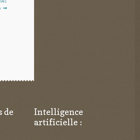
uvel
e
s de
Intelligence
artificielle :