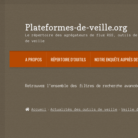
Plateformes-de-veille.org
Aller
Aller
à
au
Le répertoire des agrégateurs de flux RSS, outils de
la
contenu
de veille
navigation
A PROPOS
RÉPERTOIRE D’OUITILS
NOTRE ENQUÊTE AUPRÈS DE
Retrouvez l’ensemble des filtres de recherche avancé
Accueil
Actualités des outils de veille
Veille 