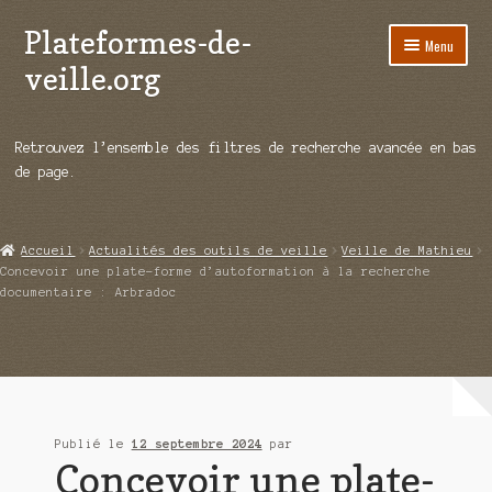
Plateformes-de-
Aller
Aller
Menu
à
au
veille.org
la
contenu
navigation
A propos
Retrouvez l’ensemble des filtres de recherche avancée en bas
Répertoire d’ouitils
de page.
Notre enquête auprès des éditeurs
Accueil
Actualités des outils de veille
Veille de Mathieu
Ouvrir
Démos vidéos
Concevoir une plate-forme d’autoformation à la recherche
le
documentaire : Arbradoc
menu
Ouvrir
Actualités
enfant
le
menu
Qui sommes-nous ?
enfant
Publié le
12 septembre 2024
par
Concevoir une plate-