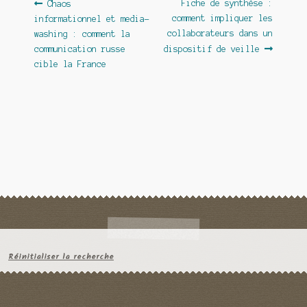
Navigation
Article
Article
Fiche de synthèse :
Chaos
précédent :
suivant :
comment impliquer les
informationnel et media-
de
collaborateurs dans un
washing : comment la
l’article
communication russe
dispositif de veille
cible la France
Réinitialiser la recherche