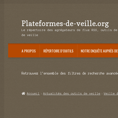
Plateformes-de-veille.org
Aller
Aller
à
au
Le répertoire des agrégateurs de flux RSS, outils de
la
contenu
de veille
navigation
A PROPOS
RÉPERTOIRE D’OUITILS
NOTRE ENQUÊTE AUPRÈS DE
Retrouvez l’ensemble des filtres de recherche avancé
Accueil
Actualités des outils de veille
Veille 