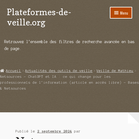
Plateformes-de-
Aller
Aller
Menu
à
au
veille.org
la
contenu
navigation
A propos
Retrouvez l’ensemble des filtres de recherche avancée en bas
Répertoire d’ouitils
de page.
Notre enquête auprès des éditeurs
Accueil
Actualités des outils de veille
Veille de Mathieu
Ouvrir
Démos vidéos
Netsources – ChatGPT et IA : ce qui change pour les
le
professionnels de l’information (article en accès libre) – Bases
menu
& Netsources
Ouvrir
Actualités
enfant
le
menu
Qui sommes-nous ?
enfant
Publié le
2 septembre 2024
par