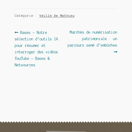
Catégorie :
Veille de Mathieu
Navigation
Article
Article
Marchés de numérisation
Bases – Notre
précédent :
suivant :
patrimoniale : un
sélection d’outils IA
de
parcours semé d’embûches
pour résumer et
l’article
interroger des vidéos
YouTube – Bases &
Netsources