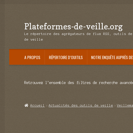
Plateformes-de-veille.org
Aller
Aller
à
au
Le répertoire des agrégateurs de flux RSS, outils de
la
contenu
de veille
navigation
A PROPOS
RÉPERTOIRE D’OUITILS
NOTRE ENQUÊTE AUPRÈS DE
Retrouvez l’ensemble des filtres de recherche avancé
Accueil
Actualités des outils de veille
Veillem