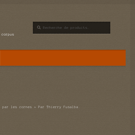
Recherche
Recherche
pour :
 corpus
u par les cornes » Par Thierry Fusalba.