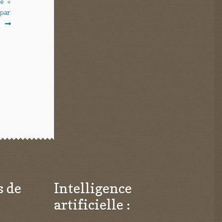
se «
 par
.
s de
Intelligence
artificielle :