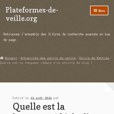
Plateformes-de-
Aller
Aller
Menu
à
au
veille.org
la
contenu
navigation
A propos
Retrouvez l’ensemble des filtres de recherche avancée en bas
Répertoire d’ouitils
de page.
Notre enquête auprès des éditeurs
Accueil
Actualités des outils de veille
Veille de Mathieu
Ouvrir
Démos vidéos
Quelle est la longueur idéale d’un article de blog ?
le
menu
Ouvrir
Actualités
enfant
le
menu
Qui sommes-nous ?
enfant
Publié le
22 août 2024
par
Quelle est la