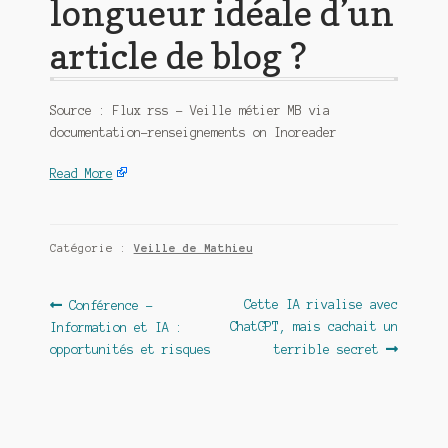
longueur idéale d’un
article de blog ?
Source : Flux rss – Veille métier MB via
documentation-renseignements on Inoreader
Read More
Catégorie :
Veille de Mathieu
Navigation
Article
Article
Cette IA rivalise avec
Conférence –
précédent :
suivant :
ChatGPT, mais cachait un
Information et IA :
de
opportunités et risques
terrible secret
l’article