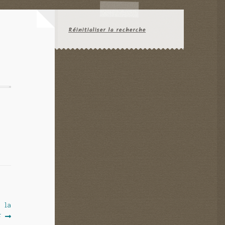
Réinitialiser la recherche
e la
F