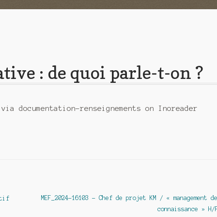
ive : de quoi parle-t-on ?
 via documentation-renseignements on Inoreader
Article
MEF_2024-16103 – Chef de projet KM / « management d
tif
suivant :
connaissance » H/