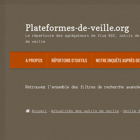
Plateformes-de-veille.org
Aller
Aller
à
au
Le répertoire des agrégateurs de flux RSS, outils de
la
contenu
de veille
navigation
A PROPOS
RÉPERTOIRE D’OUITILS
NOTRE ENQUÊTE AUPRÈS DE
Retrouvez l’ensemble des filtres de recherche avancé
Accueil
Actualités des outils de veille
Veille 