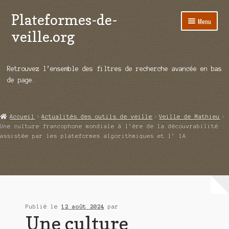
Plateformes-de-
Aller
Aller
Menu
à
au
veille.org
la
contenu
navigation
A propos
Retrouvez l’ensemble des filtres de recherche avancée en bas
Répertoire d’ouitils
de page.
Notre enquête auprès des éditeurs
Accueil
Actualités des outils de veille
Veille de Mathieu
Ouvrir
Démos vidéos
Une culture francophone mondiale à l’ère de la découvrabilité
le
assistée par les plateformes algorithmiques et l’ IA
menu
Ouvrir
Actualités
enfant
le
menu
Qui sommes-nous ?
enfant
Publié le
12 août 2024
par
Une culture