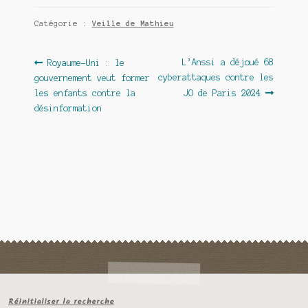
Catégorie :
Veille de Mathieu
Navigation
Article
Article
L’Anssi a déjoué 68
Royaume-Uni : le
précédent :
suivant :
cyberattaques contre les
gouvernement veut former
de
les enfants contre la
JO de Paris 2024
l’article
désinformation
Réinitialiser la recherche