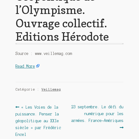
l’Olympisme.
Ouvrage collectif.
Editions Hérodote
Source : www.veillemag.com
Read More
Catégorie :
Veillemag
Navigation
Article
Article
23 septembre. Le défi du
« Les Voies de la
précédent :
suivant :
numérique pour les
puissance. Penser la
de
armées. France-Amériques
géopolitique au XXIe
l’article
siècle » par Frédéric
Encel