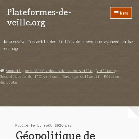
Plateformes-de-
Aller
Aller
Menu
à
au
veille.org
la
contenu
navigation
A propos
Retrouvez l’ensemble des filtres de recherche avancée en bas
Répertoire d’ouitils
de page.
Notre enquête auprès des éditeurs
Accueil
Actualités des outils de veille
Veillemag
Ouvrir
Démos vidéos
Géopolitique de l’Olympisme. Ouvrage collectif. Editions
le
Hérodote
menu
Ouvrir
Actualités
enfant
le
menu
Qui sommes-nous ?
enfant
Publié le
11 août 2024
par
Géopolitique de