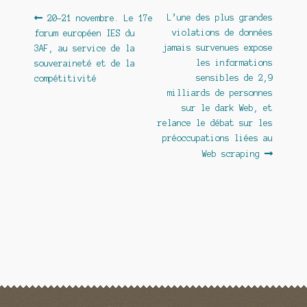
Navigation
Article
Article
L’une des plus grandes
20-21 novembre. Le 17e
précédent :
suivant :
violations de données
forum européen IES du
de
jamais survenues expose
3AF, au service de la
l’article
les informations
souveraineté et de la
sensibles de 2,9
compétitivité
milliards de personnes
sur le dark Web, et
relance le débat sur les
préoccupations liées au
Web scraping