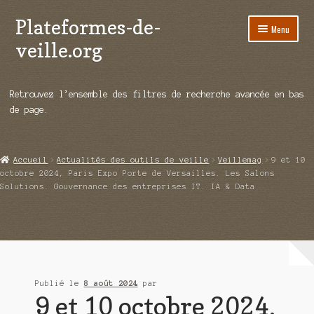
Plateformes-de-
Aller
Aller
Menu
à
au
veille.org
la
contenu
navigation
A propos
Retrouvez l’ensemble des filtres de recherche avancée en bas
Répertoire d’ouitils
de page.
Notre enquête auprès des éditeurs
Accueil
Actualités des outils de veille
Veillemag
9 et 10
Ouvrir
Démos vidéos
octobre 2024, Paris Expo Porte de Versailles. Les Salons
le
Solutions. Gouvernance des entreprises IT. IA & Data
menu
Ouvrir
Actualités
enfant
le
menu
Qui sommes-nous ?
enfant
Publié le
8 août 2024
par
9 et 10 octobre 2024,