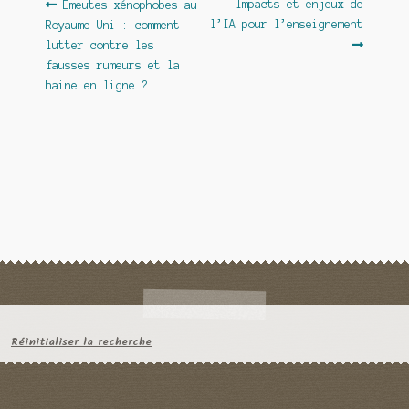
Navigation
Article
Article
Impacts et enjeux de
Émeutes xénophobes au
précédent :
suivant :
l’IA pour l’enseignement
Royaume-Uni : comment
de
lutter contre les
l’article
fausses rumeurs et la
haine en ligne ?
Réinitialiser la recherche