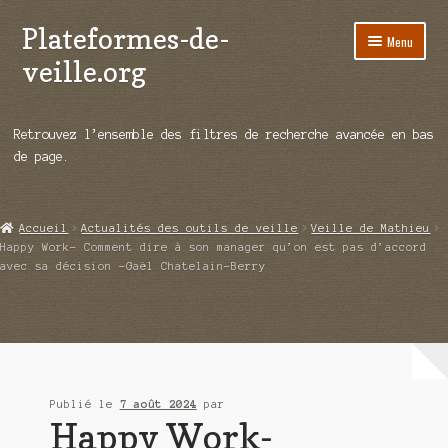
Plateformes-de-
Aller
Aller
Menu
à
au
veille.org
la
contenu
navigation
A propos
Retrouvez l’ensemble des filtres de recherche avancée en bas
Répertoire d’ouitils
de page.
Notre enquête auprès des éditeurs
Accueil
Actualités des outils de veille
Veille de Mathieu
Ouvrir
Démos vidéos
Happy Work- Comment dire à son manager qu’on est pas d’accord
le
avec sa décision -Gaël Chatelain-Berry
menu
Ouvrir
Actualités
enfant
le
menu
Qui sommes-nous ?
enfant
Publié le
7 août 2024
par
Happy Work-