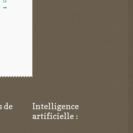
e la
F
s de
Intelligence
artificielle :