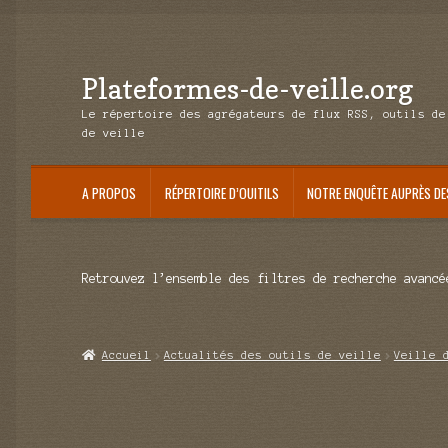
Plateformes-de-veille.org
Aller
Aller
à
au
Le répertoire des agrégateurs de flux RSS, outils de
la
contenu
de veille
navigation
A PROPOS
RÉPERTOIRE D’OUITILS
NOTRE ENQUÊTE AUPRÈS DE
Retrouvez l’ensemble des filtres de recherche avancé
Accueil
Actualités des outils de veille
Veille 