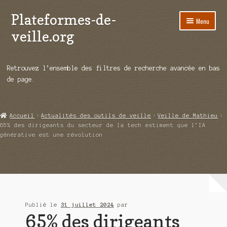
Plateformes-de-
Aller
Aller
Menu
à
au
veille.org
la
contenu
navigation
A propos
Retrouvez l’ensemble des filtres de recherche avancée en bas
Répertoire d’ouitils
de page.
Notre enquête auprès des éditeurs
Accueil
Actualités des outils de veille
Veille de Mathieu
Ouvrir
Démos vidéos
65% des dirigeants du secteur de la tech estiment que l’IA
le
générative est une révolution
menu
Ouvrir
Actualités
enfant
le
menu
Qui sommes-nous ?
enfant
Publié le
31 juillet 2024
par
65% des dirigeants