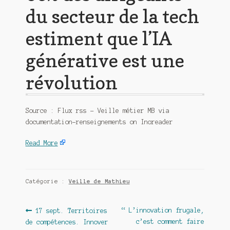
du secteur de la tech
estiment que l’IA
générative est une
révolution
Source : Flux rss – Veille métier MB via
documentation-renseignements on Inoreader
Read More
Catégorie :
Veille de Mathieu
Navigation
Article
Article
“ L’innovation frugale,
17 sept. Territoires
précédent :
suivant :
c’est comment faire
de compétences. Innover
de