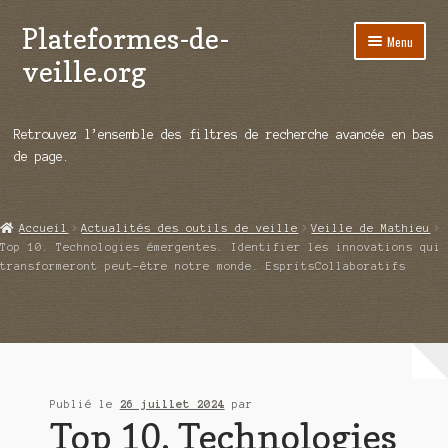
Plateformes-de-
Aller
Aller
Menu
à
au
veille.org
la
contenu
navigation
A propos
Retrouvez l’ensemble des filtres de recherche avancée en bas
Répertoire d’ouitils
de page.
Notre enquête auprès des éditeurs
Accueil
Actualités des outils de veille
Veille de Mathieu
Ouvrir
Démos vidéos
Top 10. Technologies émergentes. Identifier les innovations qui
le
transformeront peut-être notre monde. EspritsCollaboratifs
menu
Ouvrir
Actualités
enfant
le
menu
Qui sommes-nous ?
enfant
Publié le
26 juillet 2024
par
Top 10. Technologies