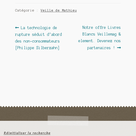
Catégorie :
Veille de Mathieu
Navigation
Article
Article
Notre offre Livres
La technologie de
précédent :
suivant :
Blancs Veillemag &
rupture séduit d’abord
de
element. Devenez nos
des non-consommateurs
l’article
[Philippe Silberzahn]
partenaires !
Réinitialiser la recherche