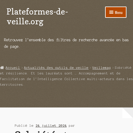
Plateformes-de-
Aller
Aller
Menu
à
au
veille.org
la
contenu
navigation
A propos
Retrouvez l’ensemble des filtres de recherche avancée en bas
Répertoire d’ouitils
de page.
Notre enquête auprès des éditeurs
Accueil
Actualités des outils de veille
Veillemag
Sobriété
Ouvrir
Démos vidéos
et résilience. Et les lauréats sont … Accompagnement et de
le
Facilitation de l’Intelligence Collective multi-acteurs dans les
menu
territoires.
Ouvrir
Actualités
enfant
le
menu
Qui sommes-nous ?
enfant
Publié le
24 juillet 2024
par