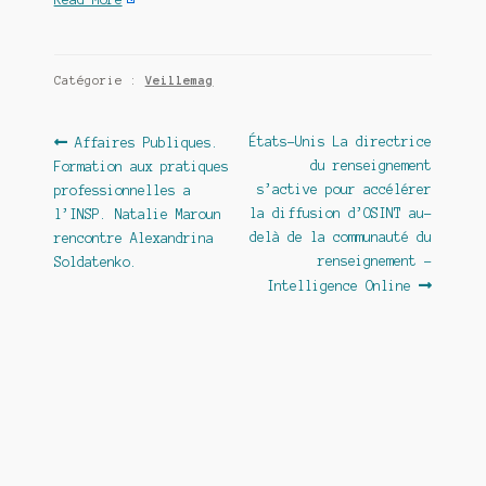
Catégorie :
Veillemag
Navigation
Article
Article
États-Unis La directrice
Affaires Publiques.
précédent :
suivant :
du renseignement
Formation aux pratiques
de
s’active pour accélérer
professionnelles a
l’article
la diffusion d’OSINT au-
l’INSP. Natalie Maroun
delà de la communauté du
rencontre Alexandrina
renseignement –
Soldatenko.
Intelligence Online