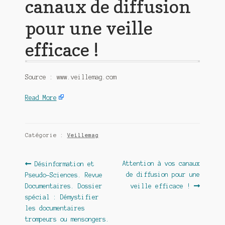
canaux de diffusion
pour une veille
efficace !
Source : www.veillemag.com
Read More
Catégorie :
Veillemag
Navigation
Article
Article
Attention à vos canaux
Désinformation et
précédent :
suivant :
de diffusion pour une
Pseudo-Sciences. Revue ​​​​​​​​​​
de
Documentaires. Dossier
veille efficace !
l’article
spécial : Démystifier
les documentaires
trompeurs ou mensongers.