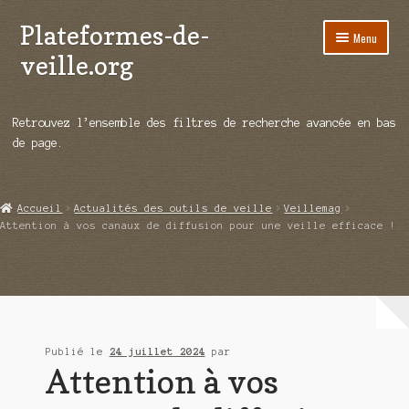
Plateformes-de-
Aller
Aller
Menu
à
au
veille.org
la
contenu
navigation
A propos
Retrouvez l’ensemble des filtres de recherche avancée en bas
Répertoire d’ouitils
de page.
Notre enquête auprès des éditeurs
Accueil
Actualités des outils de veille
Veillemag
Ouvrir
Démos vidéos
Attention à vos canaux de diffusion pour une veille efficace !
le
menu
Ouvrir
Actualités
enfant
le
menu
Qui sommes-nous ?
enfant
Publié le
24 juillet 2024
par
Attention à vos