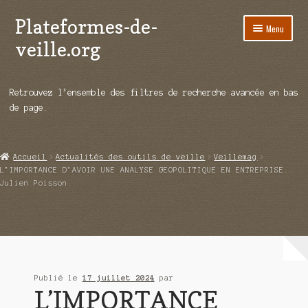
Plateformes-de-
Aller
Aller
Menu
à
au
veille.org
la
contenu
navigation
A propos
Retrouvez l’ensemble des filtres de recherche avancée en bas
Répertoire d’ouitils
de page.
Notre enquête auprès des éditeurs
Accueil
Actualités des outils de veille
Veillemag
Ouvrir
Démos vidéos
L’IMPORTANCE D’AVOIR UNE ANALYSE GEOPOLITIQUE EN ENTREPRISE.
le
Julien Poisson.
menu
Ouvrir
Actualités
enfant
le
menu
Qui sommes-nous ?
enfant
Publié le
17 juillet 2024
par
L’IMPORTANCE