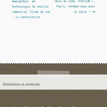
précédent :
suivant :
delà du Code, STATION F,
émergentes. #6.
de
Paris, rendez-vous avec
Technologie de réalité
l’article
immersive. Etude de cas
le futur !
: la construction.
Réinitialiser la recherche