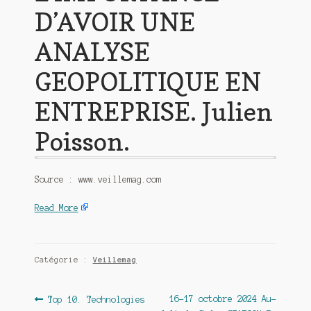
D’AVOIR UNE
ANALYSE
GEOPOLITIQUE EN
ENTREPRISE. Julien
Poisson.
Source : www.veillemag.com
Read More
Catégorie :
Veillemag
Navigation
Article
Article
16-17 octobre 2024 Au-
Top 10. Technologies